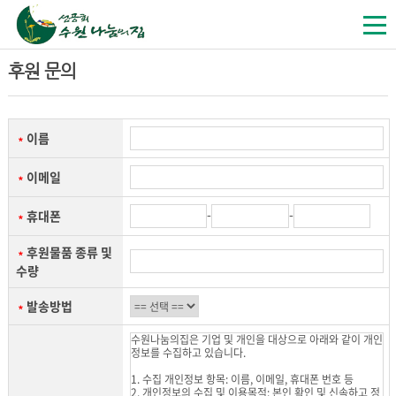
후원 문의
이름
＊
이메일
＊
-
-
휴대폰
＊
후원물품 종류 및
＊
수량
발송방법
＊